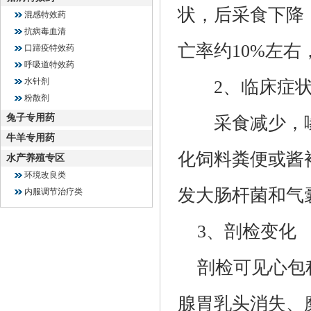
状，后采食下降
混感特效药
抗病毒血清
亡率约10%左右
口蹄疫特效药
呼吸道特效药
水针剂
2、临床症
粉散剂
兔子专用药
采食减少，喙
牛羊专用药
化饲料粪便或酱
水产养殖专区
环境改良类
发大肠杆菌和气
内服调节治疗类
3、剖检变化
剖检可见心包积
腺胃乳头消失、