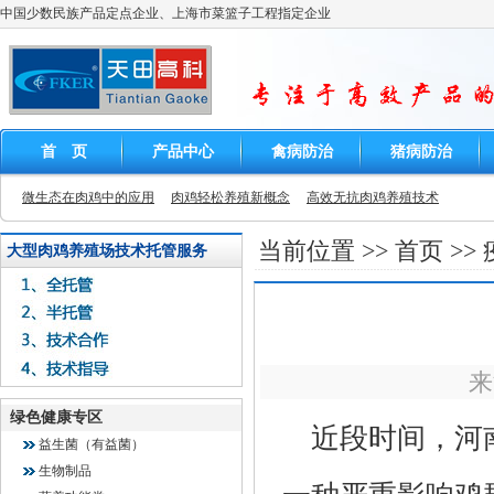
中国少数民族产品定点企业、上海市菜篮子工程指定企业
首 页
产品中心
禽病防治
猪病防治
微生态在肉鸡中的应用
肉鸡轻松养殖新概念
高效无抗肉鸡养殖技术
当前位置 >>
首页
>>
大型肉鸡养殖场技术托管服务
来
绿色健康专区
近段时间，河
益生菌（有益菌）
生物制品