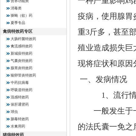
一种严重影响鸡
营养功能类
消毒类
疫病，使用腺胃
驱蝇（蚊）药
夏季专品
重3斤多，甚至
禽病特效药专区
大肠杆菌特效药
殖业造成损失巨
禽流感特效药
新城疫特效药
气囊炎特效药
现将症状和原因
腺胃炎特效药
输卵管炎特效药
一、发病情况
中药抗病毒
呼吸道特效药
1、流行情
混感特效药
保肝通肾药
一般发生于一
球虫
肠毒特效药
的法氏囊一免之
水禽用药
猪病特效药