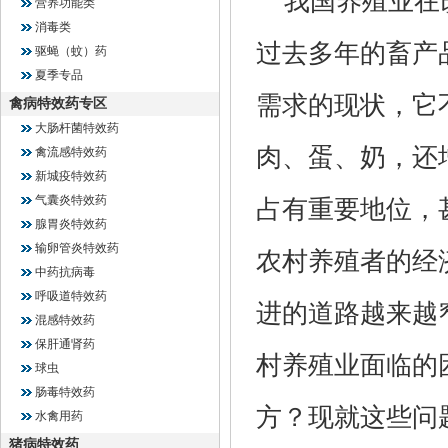
我国养殖业在改
营养功能类
消毒类
过去多年的畜产
驱蝇（蚊）药
夏季专品
需求的现状，它
禽病特效药专区
大肠杆菌特效药
肉、蛋、奶，还
禽流感特效药
新城疫特效药
气囊炎特效药
占有重要地位，
腺胃炎特效药
输卵管炎特效药
农村养殖者的经
中药抗病毒
呼吸道特效药
进的道路越来越
混感特效药
保肝通肾药
村养殖业面临的
球虫
肠毒特效药
方？现就这些问
水禽用药
猪病特效药