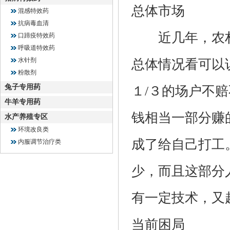
总体市场
混感特效药
抗病毒血清
近几年，农村
口蹄疫特效药
呼吸道特效药
水针剂
总体情况看可以
粉散剂
兔子专用药
１/３的场户不
牛羊专用药
钱相当一部分赚
水产养殖专区
环境改良类
成了给自己打工
内服调节治疗类
少，而且这部分
有一定技术，又
当前困局